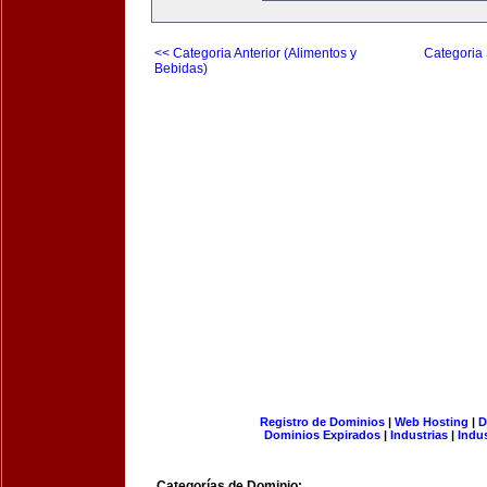
<< Categoria Anterior (Alimentos y
Categoria 
Bebidas)
Registro de Dominios
|
Web Hosting
|
D
Dominios Expirados
|
Industrias
|
Indu
Categorías de Dominio: