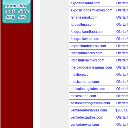
expoartesanal.com
Ofertar
exposiciondemuebles.com
Ofertar
feriartesanal.com
Ofertar
forocultura.com
Ofertar
fotografiaenlinea.com
Ofertar
fotografiaweb.com
Ofertar
impresiondelibros.com
Ofertar
librosdidacticos.com
Ofertar
librosinteractivos.com
Ofertar
mercadodeartesanias.com
Ofertar
minilibro.com
Ofertar
musicompras.com
Ofertar
peliculasdigitales.com
Ofertar
rockchileno.com
Ofertar
sesionesfotograficas.com
Ofertar
ventadeartesanias.com
$200.0
ventadecuadros.com
Ofertar
ventadejoyas.com
Ofertar