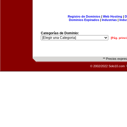
Registro de Dominios
|
Web Hosting
|
D
Dominios Expirados
|
Industrias
|
Indu
Categorías de Dominio:
[Pág. princi
** Precios expre
© 2002/2022 Solo10.com