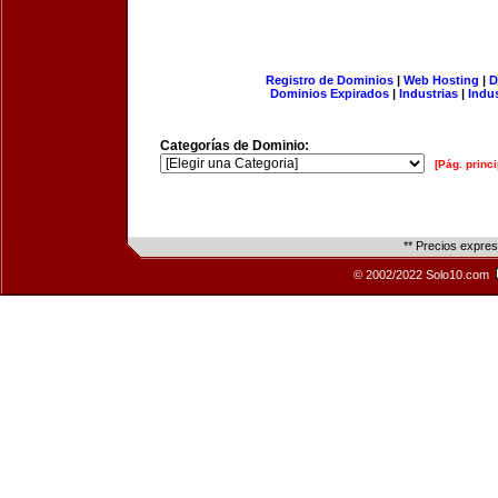
Registro de Dominios
|
Web Hosting
|
D
Dominios Expirados
|
Industrias
|
Indu
Categorías de Dominio:
[Pág. princi
** Precios expre
© 2002/2022 Solo10.com