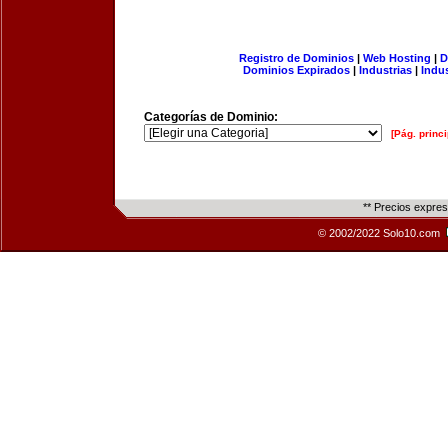
Registro de Dominios
|
Web Hosting
|
D
Dominios Expirados
|
Industrias
|
Indu
Categorías de Dominio:
[Pág. princi
** Precios expre
© 2002/2022 Solo10.com