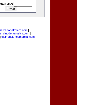
Ofrecido $
mercadopetrolero.com
|
m
|
clubdelamusica.com
|
|
distribucioncomercial.com
|