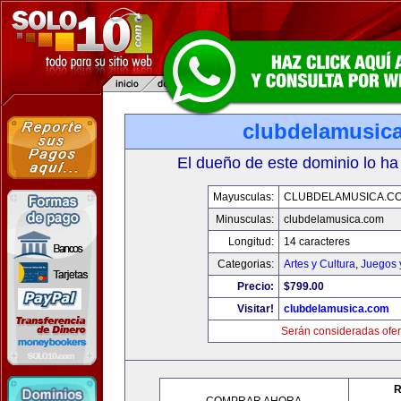
clubdelamusic
El dueño de este dominio lo ha
Mayusculas:
CLUBDELAMUSICA.C
Minusculas:
clubdelamusica.com
Longitud:
14 caracteres
Categorias:
Artes y Cultura
,
Juegos 
Precio:
$799.00
Visitar!
clubdelamusica.com
Serán consideradas ofer
R