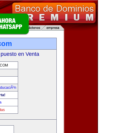
.com
 puesto en Venta
.COM
ducaciÃ³n
rta!
m
tas