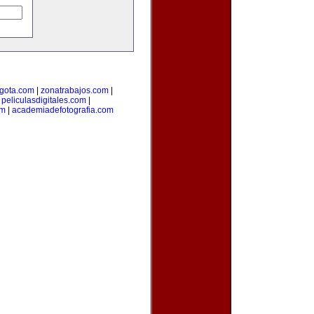
gota.com
|
zonatrabajos.com
|
|
peliculasdigitales.com
|
om
|
academiadefotografia.com