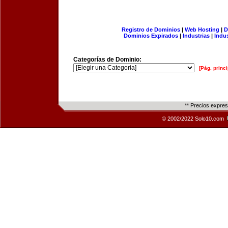
Registro de Dominios
|
Web Hosting
|
D
Dominios Expirados
|
Industrias
|
Indu
Categorías de Dominio:
[Pág. princi
** Precios expre
© 2002/2022 Solo10.com