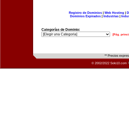
Registro de Dominios
|
Web Hosting
|
D
Dominios Expirados
|
Industrias
|
Indu
Categorías de Dominio:
[Pág. princi
** Precios expre
© 2002/2022 Solo10.com