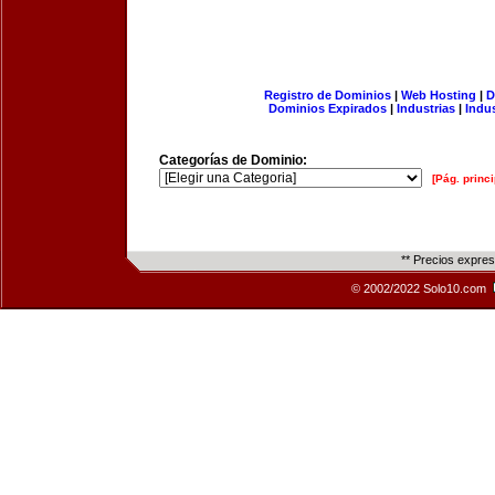
Registro de Dominios
|
Web Hosting
|
D
Dominios Expirados
|
Industrias
|
Indu
Categorías de Dominio:
[Pág. princi
** Precios expre
© 2002/2022 Solo10.com