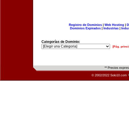
Registro de Dominios
|
Web Hosting
|
D
Dominios Expirados
|
Industrias
|
Indu
Categorías de Dominio:
[Pág. princi
** Precios expre
© 2002/2022 Solo10.com