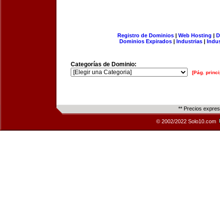
Registro de Dominios
|
Web Hosting
|
D
Dominios Expirados
|
Industrias
|
Indu
Categorías de Dominio:
[Pág. princi
** Precios expre
© 2002/2022 Solo10.com