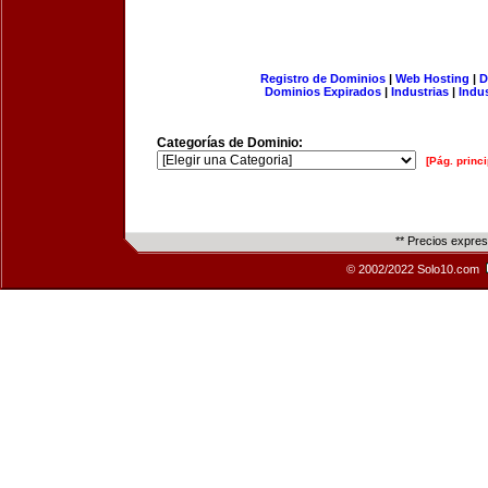
Registro de Dominios
|
Web Hosting
|
D
Dominios Expirados
|
Industrias
|
Indu
Categorías de Dominio:
[Pág. princi
** Precios expre
© 2002/2022 Solo10.com