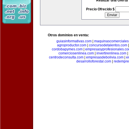
Realizar una Oferta
Precio Ofrecido $
Otros dominios en venta:
guiasinformativas.com
|
maquinascomerciales
agroproductor.com
|
concursodetalentos.com
cordobapymes.com
|
empresasyprofesionales.c
comerciosenlinea.com
|
invertirenlinea.com
|
centrodeconsulta.com
|
empresasdebolivia.com
|
e
desarrolloforestal.com
|
redempre