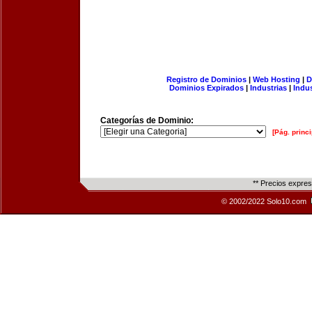
Registro de Dominios
|
Web Hosting
|
D
Dominios Expirados
|
Industrias
|
Indu
Categorías de Dominio:
[Pág. princi
** Precios expre
© 2002/2022 Solo10.com