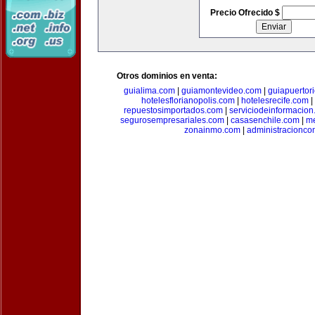
Precio Ofrecido $
Otros dominios en venta:
guialima.com
|
guiamontevideo.com
|
guiapuertor
hotelesflorianopolis.com
|
hotelesrecife.com
|
repuestosimportados.com
|
serviciodeinformacio
segurosempresariales.com
|
casasenchile.com
|
me
zonainmo.com
|
administracionco