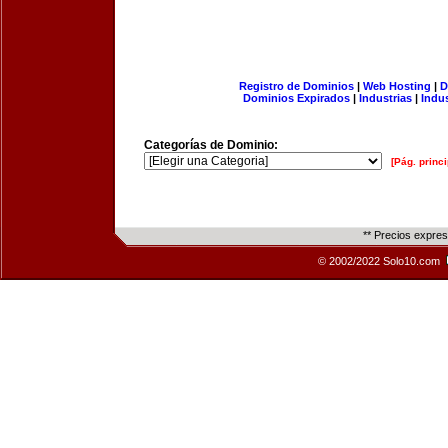
Registro de Dominios
|
Web Hosting
|
D
Dominios Expirados
|
Industrias
|
Indu
Categorías de Dominio:
[Pág. princi
** Precios expre
© 2002/2022 Solo10.com