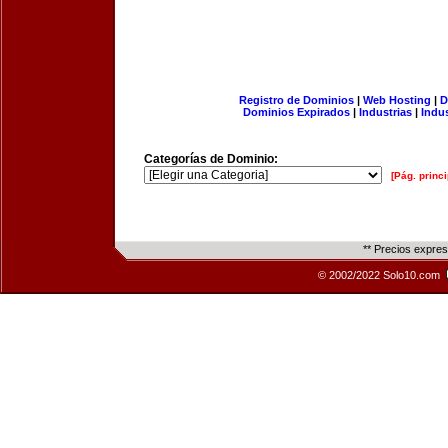
Registro de Dominios
|
Web Hosting
|
D
Dominios Expirados
|
Industrias
|
Indu
Categorías de Dominio:
[Pág. princi
** Precios expre
© 2002/2022 Solo10.com