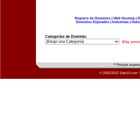
Registro de Dominios
|
Web Hosting
|
D
Dominios Expirados
|
Industrias
|
Indu
Categorías de Dominio:
[Pág. princi
** Precios expre
© 2002/2022 Solo10.com