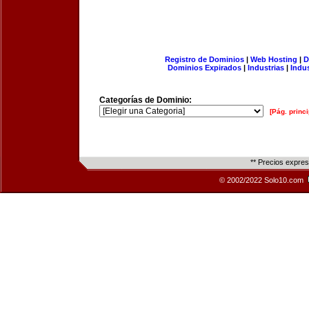
Registro de Dominios
|
Web Hosting
|
D
Dominios Expirados
|
Industrias
|
Indu
Categorías de Dominio:
[Pág. princi
** Precios expre
© 2002/2022 Solo10.com