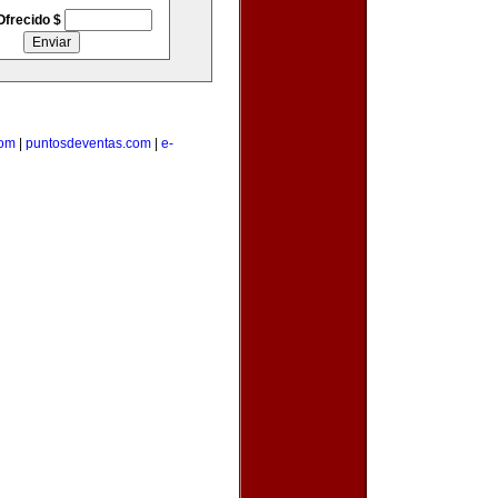
Ofrecido $
com
|
puntosdeventas.com
|
e-