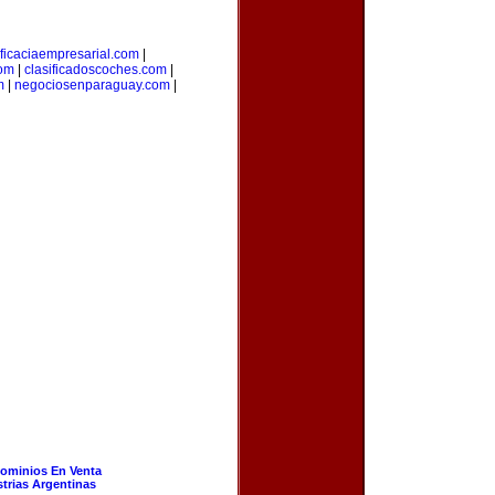
ficaciaempresarial.com
|
com
|
clasificadoscoches.com
|
m
|
negociosenparaguay.com
|
ominios En Venta
strias Argentinas