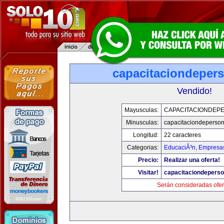
capacitaciondeper
Vendido!
Mayusculas:
CAPACITACIONDEP
Minusculas:
capacitaciondeperso
Longitud:
22 caracteres
Categorias:
EducaciÃ³n
,
Empresas
Precio:
Realizar una oferta!
Visitar!
capacitaciondepers
Serán consideradas ofer