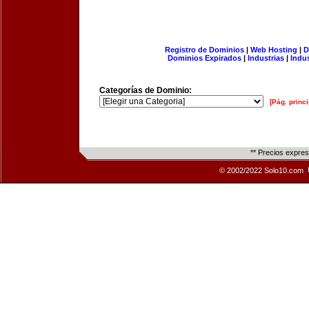
Registro de Dominios
|
Web Hosting
|
D
Dominios Expirados
|
Industrias
|
Indu
Categorías de Dominio:
[Pág. princi
** Precios expre
© 2002/2022 Solo10.com