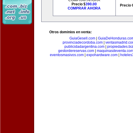
COMPRAR AHORA
Precio $
390.00
Precio 
COMPRAR AHORA
Otros dominios en venta:
GuiaGesell.com
|
GuiaDeHonduras.co
provinciadecordoba.com
|
ventasmadrid.c
publicidadargentina.com
|
propiedades.bi
gestordereservas.com
|
maquinasdeventa.co
eventosmasivos.com
|
expohardware.com
|
hotele