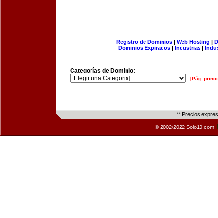
Registro de Dominios
|
Web Hosting
|
D
Dominios Expirados
|
Industrias
|
Indu
Categorías de Dominio:
[Pág. princi
** Precios expre
© 2002/2022 Solo10.com