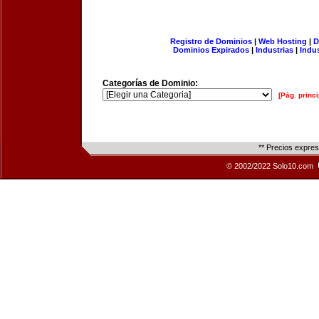
Registro de Dominios
|
Web Hosting
|
D
Dominios Expirados
|
Industrias
|
Indu
Categorías de Dominio:
[Pág. princi
** Precios expre
© 2002/2022 Solo10.com