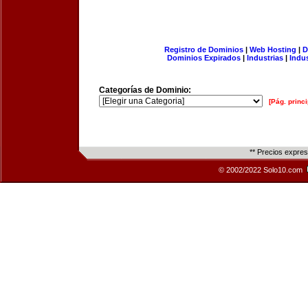
Registro de Dominios
|
Web Hosting
|
D
Dominios Expirados
|
Industrias
|
Indu
Categorías de Dominio:
[Pág. princi
** Precios expre
© 2002/2022 Solo10.com