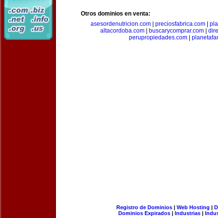
Otros dominios en venta:
asesordenutricion.com
|
preciosfabrica.com
|
pl
altacordoba.com
|
buscarycomprar.com
|
dir
perupropiedades.com
|
planetaf
Registro de Dominios
|
Web Hosting
|
D
Dominios Expirados
|
Industrias
|
Indu