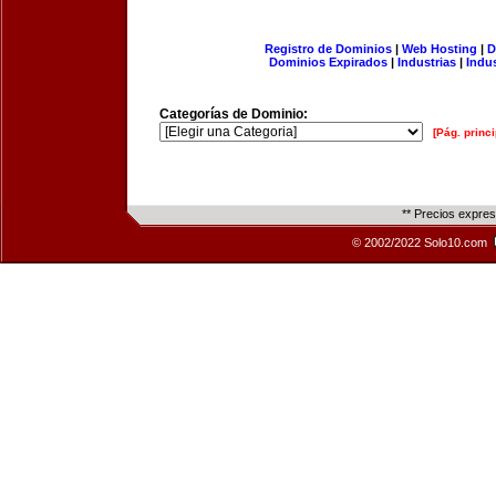
Registro de Dominios
|
Web Hosting
|
D
Dominios Expirados
|
Industrias
|
Indu
Categorías de Dominio:
[Pág. princi
** Precios expre
© 2002/2022 Solo10.com