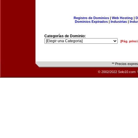
Registro de Dominios
|
Web Hosting
|
D
Dominios Expirados
|
Industrias
|
Indu
Categorías de Dominio:
[Pág. princi
** Precios expre
© 2002/2022 Solo10.com