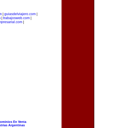
m
|
guiasdelviajero.com
|
m
|
trabajosweb.com
|
presarial.com
|
ominios En Venta
strias Argentinas