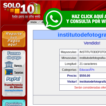
institutodefotogr
Vendido!
Mayusculas:
INSTITUTODEFOTO
Minusculas:
institutodefotografia
Longitud:
21 caracteres
Categorias:
EducaciÃ³n
Precio:
$550.00
Visitar!
institutodefotograf
Serán consideradas ofer