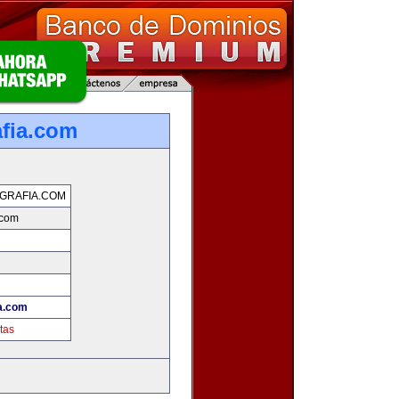
afia.com
GRAFIA.COM
.com
ia.com
tas