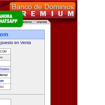
com
 puesto en Venta
.COM
om
 Empleo
ferta!
com
tas