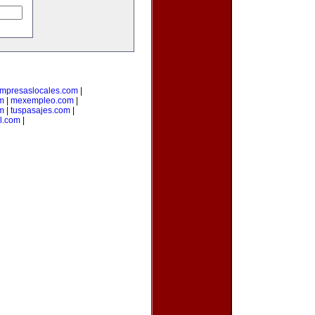
mpresaslocales.com
|
m
|
mexempleo.com
|
om
|
tuspasajes.com
|
l.com
|