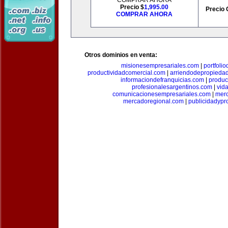
COMPRAR AHORA
Precio $
1,995.00
Precio 
COMPRAR AHORA
Otros dominios en venta:
misionesempresariales.com
|
portfoli
productividadcomercial.com
|
arriendodepropieda
informaciondefranquicias.com
|
produc
profesionalesargentinos.com
|
vid
comunicacionesempresariales.com
|
mer
mercadoregional.com
|
publicidadyp