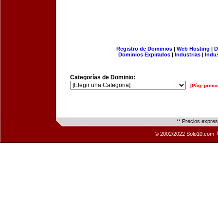
Registro de Dominios
|
Web Hosting
|
D
Dominios Expirados
|
Industrias
|
Indu
Categorías de Dominio:
[Pág. princi
** Precios expre
© 2002/2022 Solo10.com