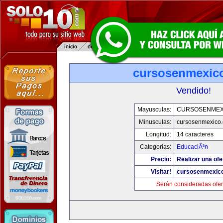
cursosenmexic
Vendido!
Mayusculas:
CURSOSENMEX
Minusculas:
cursosenmexico
Longitud:
14 caracteres
Categorias:
EducaciÃ³n
Precio:
Realizar una ofe
Visitar!
cursosenmexic
Serán consideradas ofer