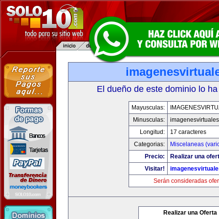
imagenesvirtual
El dueño de este dominio lo ha
Mayusculas:
IMAGENESVIRTU
Minusculas:
imagenesvirtuale
Longitud:
17 caracteres
Categorias:
Miscelaneas (vari
Precio:
Realizar una ofer
Visitar!
imagenesvirtual
Serán consideradas ofer
Realizar una Oferta