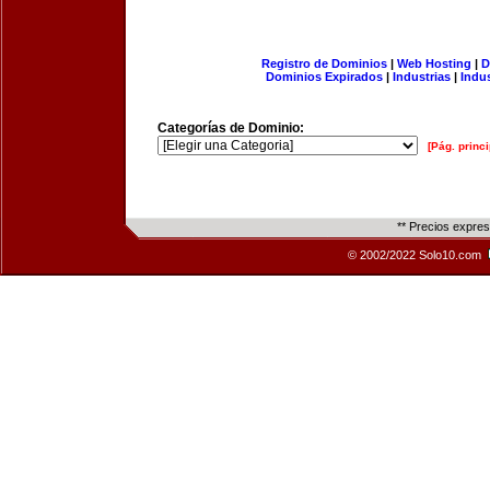
Registro de Dominios
|
Web Hosting
|
D
Dominios Expirados
|
Industrias
|
Indu
Categorías de Dominio:
[Pág. princi
** Precios expre
© 2002/2022 Solo10.com