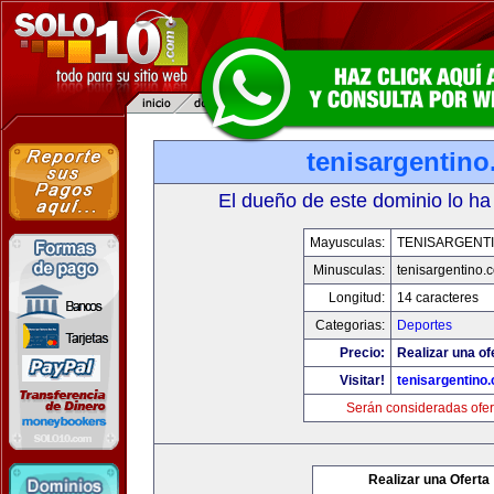
tenisargentin
El dueño de este dominio lo ha
Mayusculas:
TENISARGENT
Minusculas:
tenisargentino.
Longitud:
14 caracteres
Categorias:
Deportes
Precio:
Realizar una of
Visitar!
tenisargentino
Serán consideradas ofer
Realizar una Oferta