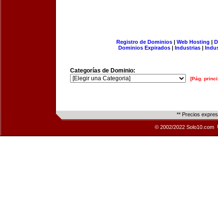
Registro de Dominios
|
Web Hosting
|
D
Dominios Expirados
|
Industrias
|
Indu
Categorías de Dominio:
[Pág. princi
** Precios expre
© 2002/2022 Solo10.com