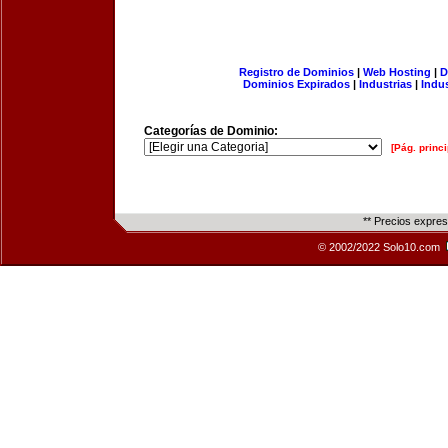
Registro de Dominios
|
Web Hosting
|
D
Dominios Expirados
|
Industrias
|
Indu
Categorías de Dominio:
[Pág. princi
** Precios expre
© 2002/2022 Solo10.com