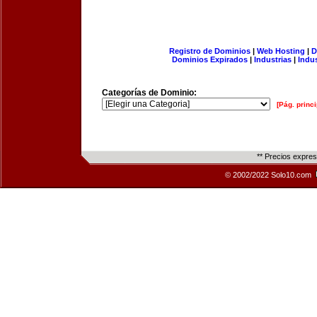
Registro de Dominios
|
Web Hosting
|
D
Dominios Expirados
|
Industrias
|
Indu
Categorías de Dominio:
[Pág. princi
** Precios expre
© 2002/2022 Solo10.com