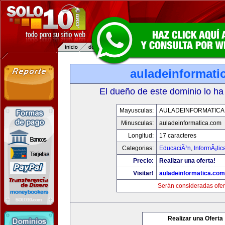
auladeinformati
El dueño de este dominio lo ha
Mayusculas:
AULADEINFORMATICA
Minusculas:
auladeinformatica.com
Longitud:
17 caracteres
Categorias:
EducaciÃ³n
,
InformÃ¡ti
Precio:
Realizar una oferta!
Visitar!
auladeinformatica.com
Serán consideradas ofer
Realizar una Oferta