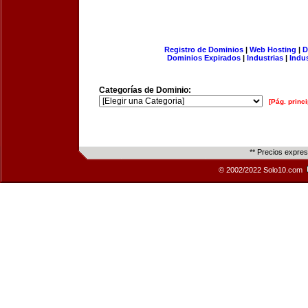
Registro de Dominios
|
Web Hosting
|
D
Dominios Expirados
|
Industrias
|
Indu
Categorías de Dominio:
[Pág. princi
** Precios expre
© 2002/2022 Solo10.com