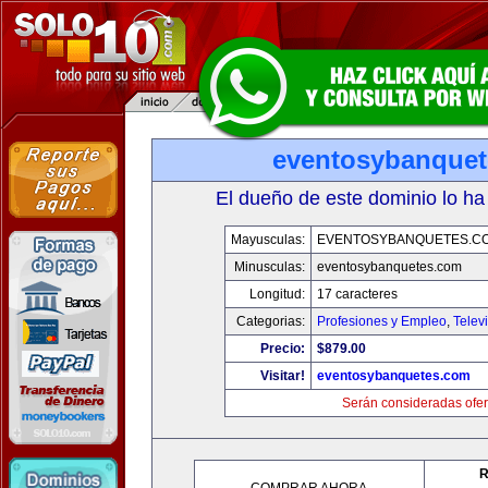
eventosybanque
El dueño de este dominio lo ha
Mayusculas:
EVENTOSYBANQUETES.C
Minusculas:
eventosybanquetes.com
Longitud:
17 caracteres
Categorias:
Profesiones y Empleo
,
Telev
Precio:
$879.00
Visitar!
eventosybanquetes.com
Serán consideradas ofer
R