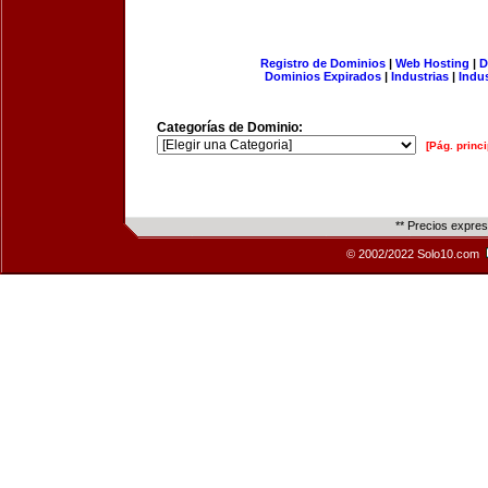
Registro de Dominios
|
Web Hosting
|
D
Dominios Expirados
|
Industrias
|
Indu
Categorías de Dominio:
[Pág. princi
** Precios expre
© 2002/2022 Solo10.com