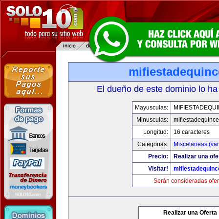
mifiestadequin
El dueño de este dominio lo ha
Mayusculas:
MIFIESTADEQU
Minusculas:
mifiestadequinc
Longitud:
16 caracteres
Categorias:
Miscelaneas (var
Precio:
Realizar una ofe
Visitar!
mifiestadequin
Serán consideradas ofer
Realizar una Oferta