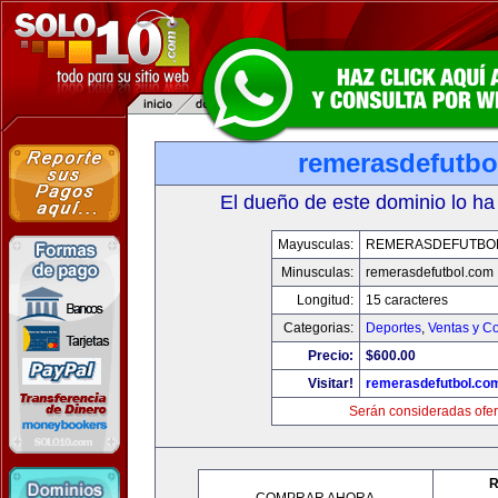
remerasdefutbo
El dueño de este dominio lo ha
Mayusculas:
REMERASDEFUTBO
Minusculas:
remerasdefutbol.com
Longitud:
15 caracteres
Categorias:
Deportes
,
Ventas y Co
Precio:
$600.00
Visitar!
remerasdefutbol.co
Serán consideradas ofer
R