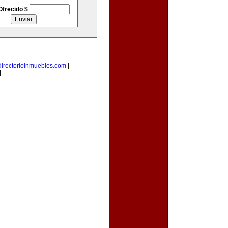
Ofrecido $
directorioinmuebles.com
|
|