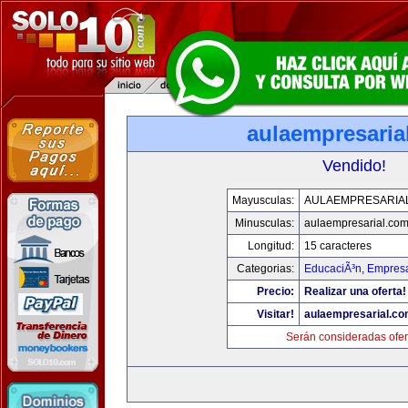
aulaempresaria
Vendido!
Mayusculas:
AULAEMPRESARIA
Minusculas:
aulaempresarial.co
Longitud:
15 caracteres
Categorias:
EducaciÃ³n
,
Empresa
Precio:
Realizar una oferta!
Visitar!
aulaempresarial.c
Serán consideradas ofer