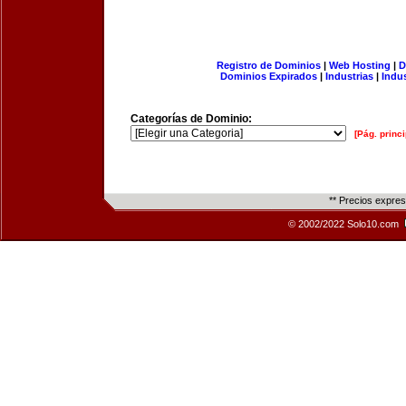
Registro de Dominios
|
Web Hosting
|
D
Dominios Expirados
|
Industrias
|
Indu
Categorías de Dominio:
[Pág. princi
** Precios expre
© 2002/2022 Solo10.com