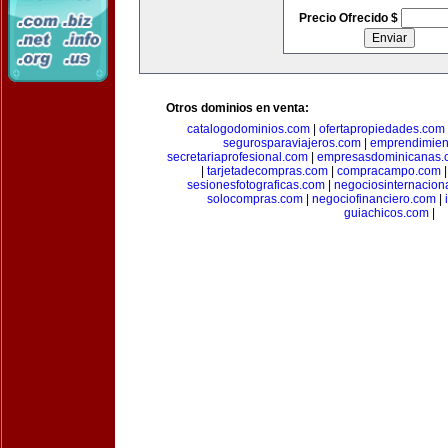
Precio Ofrecido $
Otros dominios en venta:
catalogodominios.com
|
ofertapropiedades.com
segurosparaviajeros.com
|
emprendimient
secretariaprofesional.com
|
empresasdominicanas.
|
tarjetadecompras.com
|
compracampo.com
sesionesfotograficas.com
|
negociosinternacion
solocompras.com
|
negociofinanciero.com
|
guiachicos.com
|