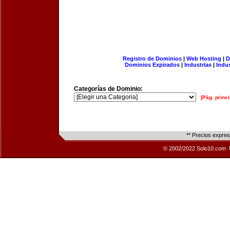
Registro de Dominios
|
Web Hosting
|
D
Dominios Expirados
|
Industrias
|
Indu
Categorías de Dominio:
[Pág. princi
** Precios expre
© 2002/2022 Solo10.com