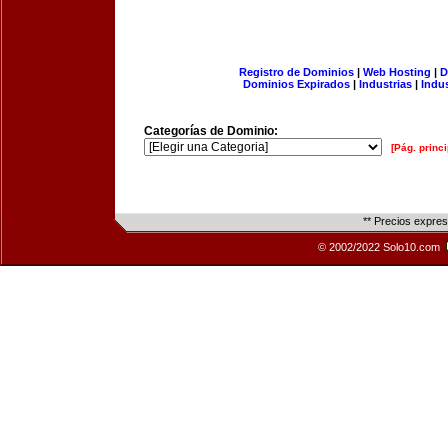
Registro de Dominios
|
Web Hosting
|
D
Dominios Expirados
|
Industrias
|
Indu
Categorías de Dominio:
[Pág. princi
** Precios expre
© 2002/2022 Solo10.com