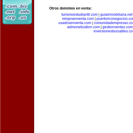
Otros dominios en venta:
turismoestudiantil.com
|
guiainmobiliaria.net
relojesenventa.com
|
puertoriconegocios.c
usadosenventa.com
|
comunidadempresas.c
admonetization.com
|
gestionventas.com
inversionesbursatiles.c