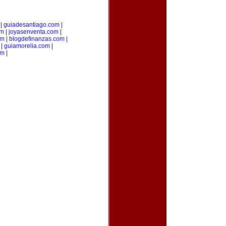
|
guiadesantiago.com
|
om
|
joyasenventa.com
|
om
|
blogdefinanzas.com
|
|
guiamorelia.com
|
om
|