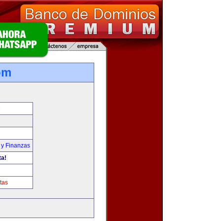
om
M
 y Finanzas
ta!
tas