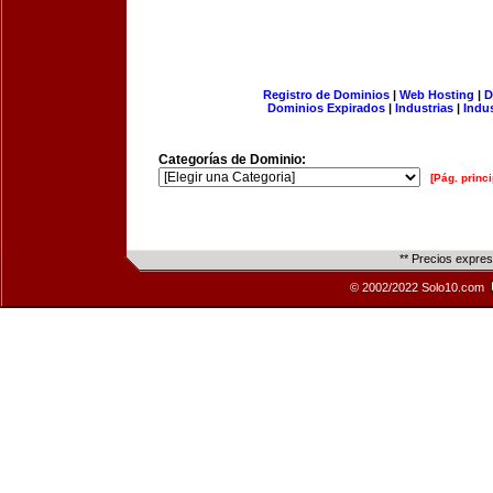
Registro de Dominios
|
Web Hosting
|
D
Dominios Expirados
|
Industrias
|
Indu
Categorías de Dominio:
[Pág. princi
** Precios expre
© 2002/2022 Solo10.com