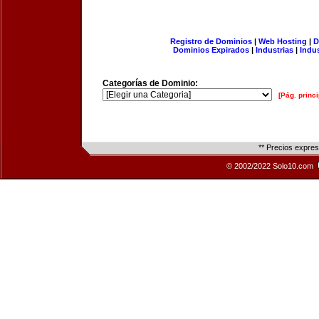
Registro de Dominios
|
Web Hosting
|
D
Dominios Expirados
|
Industrias
|
Indu
Categorías de Dominio:
[Pág. princi
** Precios expre
© 2002/2022 Solo10.com