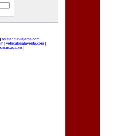
|
asistenciaviajeros.com
|
om
|
vehiculosalaventa.com
|
asmarcas.com
|