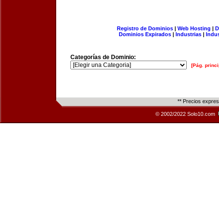
Registro de Dominios
|
Web Hosting
|
D
Dominios Expirados
|
Industrias
|
Indu
Categorías de Dominio:
[Pág. princi
** Precios expre
© 2002/2022 Solo10.com