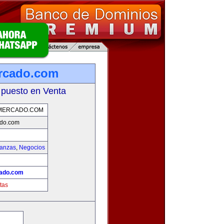
rcado.com
 puesto en Venta
MERCADO.COM
do.com
nanzas
,
Negocios
ado.com
tas