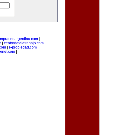
mprasenargentina.com
|
m
|
centrodeteletrabajo.com
|
.com
|
e-propiedad.com
|
ernet.com
|