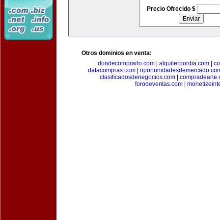
Precio Ofrecido $
Otros dominios en venta:
dondecomprarlo.com
|
alquilerpordia.com
|
co
datacompras.com
|
oportunidadesdemercado.co
clasificadosdenegocios.com
|
compradearte
forodeventas.com
|
monetizeint