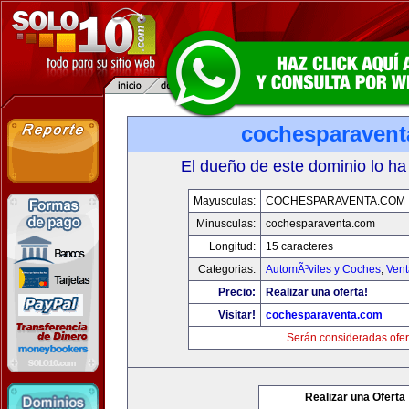
cochesparaven
El dueño de este dominio lo ha
Mayusculas:
COCHESPARAVENTA.COM
Minusculas:
cochesparaventa.com
Longitud:
15 caracteres
Categorias:
AutomÃ³viles y Coches
,
Vent
Precio:
Realizar una oferta!
Visitar!
cochesparaventa.com
Serán consideradas ofer
Realizar una Oferta