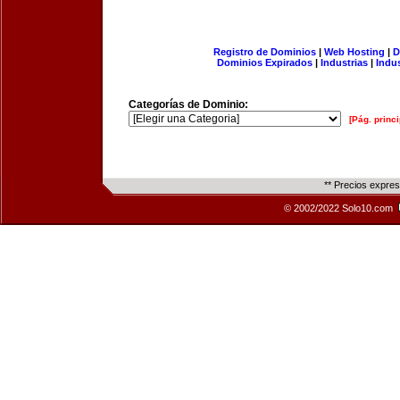
Registro de Dominios
|
Web Hosting
|
D
Dominios Expirados
|
Industrias
|
Indu
Categorías de Dominio:
[Pág. princi
** Precios expre
© 2002/2022 Solo10.com