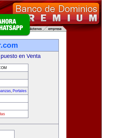
r.com
 puesto en Venta
COM
nanzas
,
Portales
tas