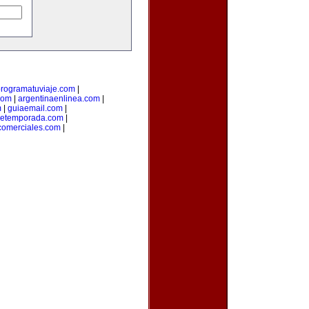
rogramatuviaje.com
|
com
|
argentinaenlinea.com
|
m
|
guiaemail.com
|
detemporada.com
|
comerciales.com
|