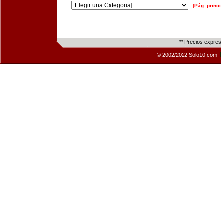
[Pág. princi
** Precios expre
© 2002/2022 Solo10.com