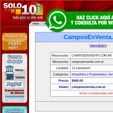
CamposEnVenta.
Vendido!
Mayusculas:
CAMPOSENVENTA.COM.AR
Minusculas:
camposenventa.com.ar
Longitud:
13 caracteres
Categorias:
Inmuebles y Propiedades
,
Ven
Precio:
$980.00
Visitar!
camposenventa.com.ar
Serán consideradas ofer